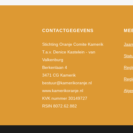
CONTACTGEGEVENS
ME
Stichting Oranje Comite Kamerik
Jaar
T.a.v. Denice Kastelein - van
Stat
Valkenburg
Berkenlaan 4
Regl
3471 CG Kamerik
Regl
bestuur@kamerikoranje.nl
www.kamerikoranje.nl
Alge
KVK nummer 30149727
RSIN 8072.62.882