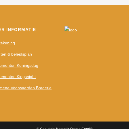
ER INFORMATIE
rekening
uten & beleidsplan
ementen Koningsdag
ementen Kingsnight
mene Voorwaarden Braderie